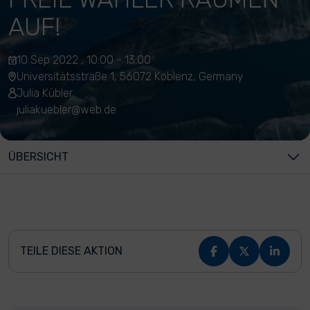
AUF!
10 Sep 2022 , 10:00 - 13:00
Universitätsstraße 1, 56072 Koblenz, Germany
Julia Kübler
juliakuebler@web.de
ÜBERSICHT
TEILE DIESE AKTION