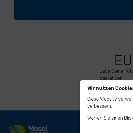
EU
Lade Deine Fot
bestätigen.
Wir nutzen Cookie
Diese Website verwen
verbessern.
Werfen Sie einen Blic