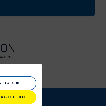
ION
load zu
NOTWENDIGE
 AKZEPTIEREN