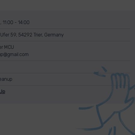
 11:00 - 14:00
Ufer 59, 54292 Trier, Germany
rer MCU
up@gmail.com
leanup
Up