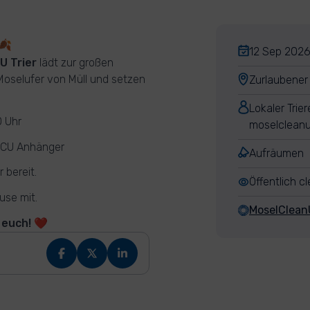
🍂
12 Sep 2026,
U Trier
lädt zur großen
oselufer von Müll und setzen
Zurlaubener 
Lokaler Trie
0 Uhr
moselclean
 MCU Anhänger
Aufräumen
 bereit.
Öffentlich c
use mit.
MoselClean
 euch! ❤️