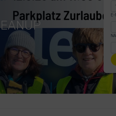
E-
LEANUP
NA