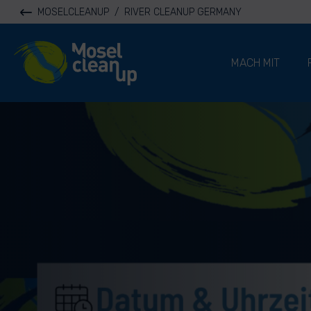
MOSELCLEANUP
/
RIVER CLEANUP GERMANY
River Cleanup
MACH MIT