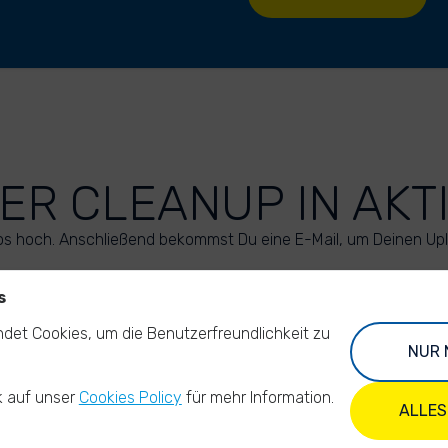
ER CLEANUP IN AKT
os hoch. Anschließend bekommst Du eine E-Mail, um Deinen Up
s
LADE DEINE FOTOS HOCH
det Cookies, um die Benutzerfreundlichkeit zu
NUR 
k auf unser
Cookies Policy
für mehr Information.
ALLES