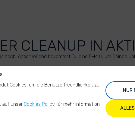
ER CLEANUP IN AKT
os hoch. Anschließend bekommst Du eine E-Mail, um Deinen Up
s
LADE DEINE FOTOS HOCH
det Cookies, um die Benutzerfreundlichkeit zu
NUR 
k auf unser
Cookies Policy
für mehr Information.
ALLES