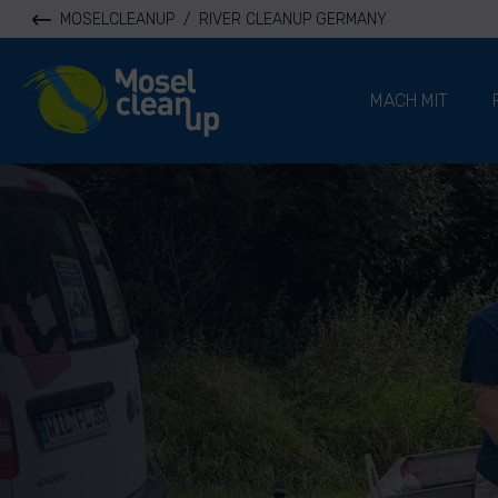
MOSELCLEANUP
/
RIVER CLEANUP GERMANY
River Cleanup
MACH MIT