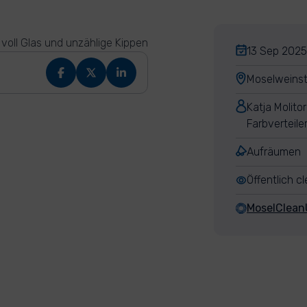
 voll Glas und unzählige Kippen
13 Sep 2025,
Moselweinst
Katja Molitor
Farbverteil
Aufräumen
Öffentlich c
MoselClean