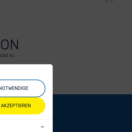
ION
load zu
NOTWENDIGE
 AKZEPTIEREN