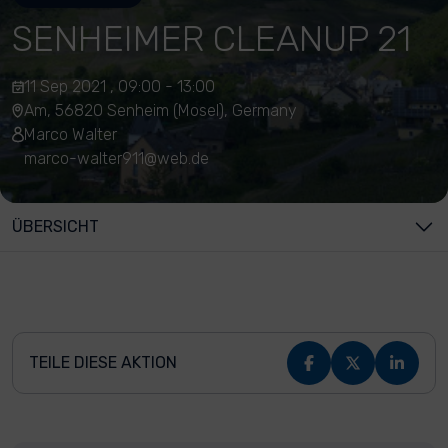
SENHEIMER CLEANUP 21
11 Sep 2021 , 09:00 - 13:00
Am, 56820 Senheim (Mosel), Germany
Marco Walter
marco-walter911@web.de
ÜBERSICHT
TEILE DIESE AKTION