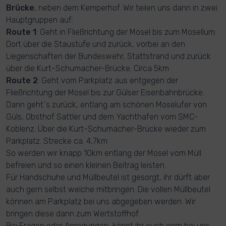
Brücke
, neben dem Kemperhof. Wir teilen uns dann in zwei
Hauptgruppen auf:
Route 1
: Geht in Fließrichtung der Mosel bis zum Mosellum.
Dort über die Staustufe und zurück, vorbei an den
Liegenschaften der Bundeswehr, Stattstrand und zurück
über die Kurt-Schumacher-Brücke. Circa 5km
Route 2
: Geht vom Parkplatz aus entgegen der
Fließrichtung der Mosel bis zur Gülser Eisenbahnbrücke.
Dann geht´s zurück, entlang am schönen Moselufer von
Güls, Obsthof Sattler und dem Yachthafen vom SMC-
Koblenz. Über die Kurt-Schumacher-Brücke wieder zum
Parkplatz. Strecke ca. 4,7km
So werden wir knapp 10km entlang der Mosel vom Müll
befreien und so einen kleinen Beitrag leisten.
Für Handschuhe und Müllbeutel ist gesorgt, ihr dürft aber
auch gern selbst welche mitbringen. Die vollen Müllbeutel
können am Parkplatz bei uns abgegeben werden. Wir
bringen diese dann zum Wertstoffhof.
Bei Fragen oder Anregungen, könnt ihr euch gern bei uns