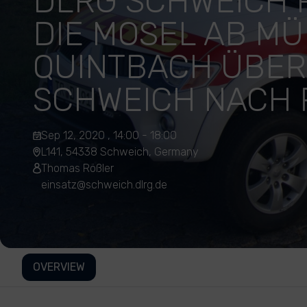
DLRG SCHWEICH R
DIE MOSEL AB M
QUINTBACH ÜBER
SCHWEICH NACH 
Sep 12, 2020 , 14:00 - 18:00
L141, 54338 Schweich, Germany
Thomas Rößler
einsatz@schweich.dlrg.de
OVERVIEW