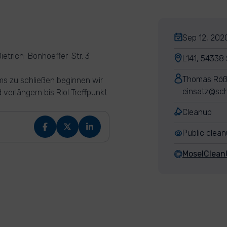
Sep 12, 2020
ietrich-Bonhoeffer-Str. 3
L141, 54338
Thomas Röß
s zu schließen beginnen wir
einsatz@sch
verlängern bis Riol Treffpunkt
Cleanup
Public clea
MoselClean