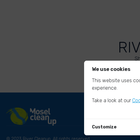
RI
Sh
We use cookies
This website uses coo
experience.
Take a look at our
Coo
Customize
© 2023 River Cleanup. All rights reserved.