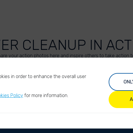
VER CLEANUP IN ACT
are your action photos here and inspire others to take action t
UPLOAD YOUR PHOTOS
kies in order to enhance the overall user
ONL
kies Policy
for more information.
A