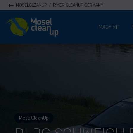
MOSELCLEANUP
/
RIVER CLEANUP GERMANY
River Cleanup
MACH MIT
MoselCleanUp