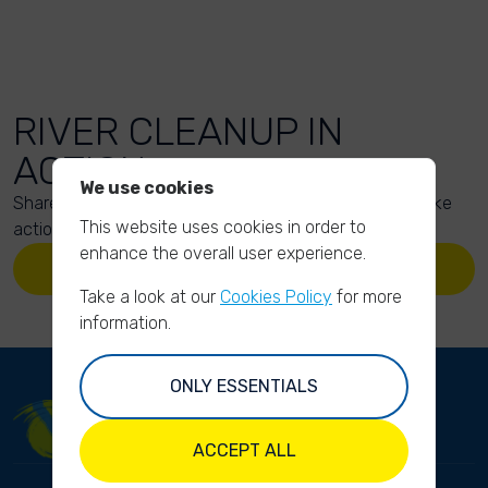
RIVER CLEANUP IN
ACTION
We use cookies
Share your action photos here and inspire others to take
This website uses cookies in order to
action too!
enhance the overall user experience.
UPLOAD YOUR PHOTOS
Take a look at our
Cookies Policy
for more
information.
ONLY ESSENTIALS
ACCEPT ALL