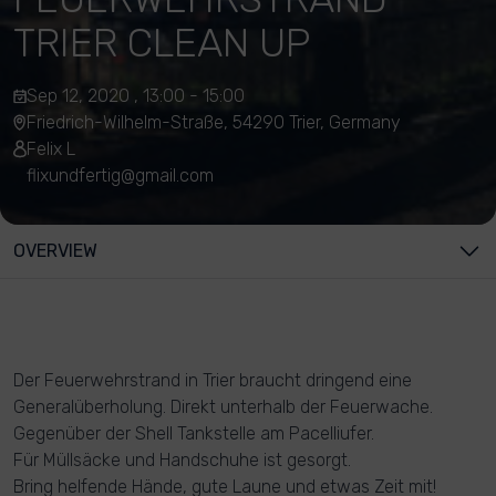
TRIER CLEAN UP
Sep 12, 2020 , 13:00 - 15:00
Friedrich-Wilhelm-Straße, 54290 Trier, Germany
Felix L
flixundfertig@gmail.com
OVERVIEW
Der Feuerwehrstrand in Trier braucht dringend eine
Generalüberholung. Direkt unterhalb der Feuerwache.
Gegenüber der Shell Tankstelle am Pacelliufer.
Für Müllsäcke und Handschuhe ist gesorgt.
Bring helfende Hände, gute Laune und etwas Zeit mit!