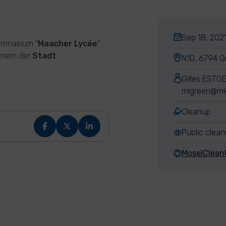
Sep 18, 2021
ymnasium "
Maacher Lycée
"
nern der
Stadt
N10, 6794 
Gilles ESTG
mlgreen@mlg
Cleanup
Public clea
MoselClean