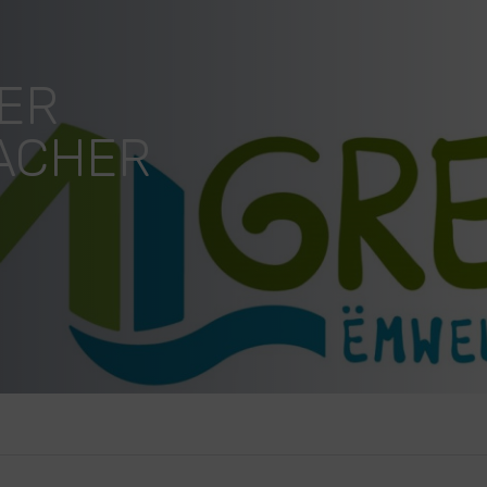
ER
AACHER