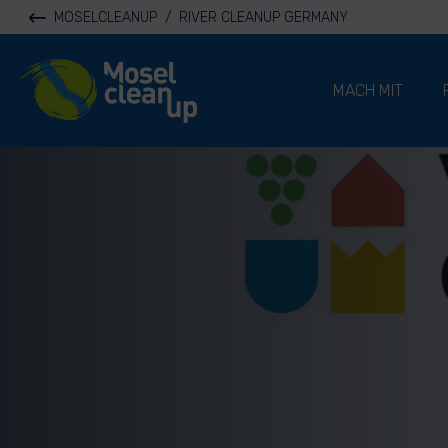
MOSELCLEANUP
/
RIVER CLEANUP GERMANY
River Cleanup
MACH MIT