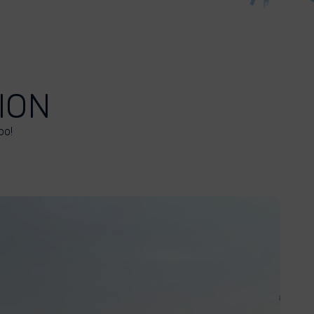
ION
oo!