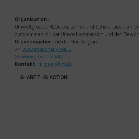
Organisation :
Umweltgruppe MLGreen, Lehrer und Schüler aus dem G
zumsammen mit der Umweltkommission und den Bewoh
Grevenmacher
und der Moselregion.
>>
www.maacherlycee.lu
>>
www.grevenmacher.lu
Kontakt
:
mlgreen@mlg.lu
SHARE THIS ACTION