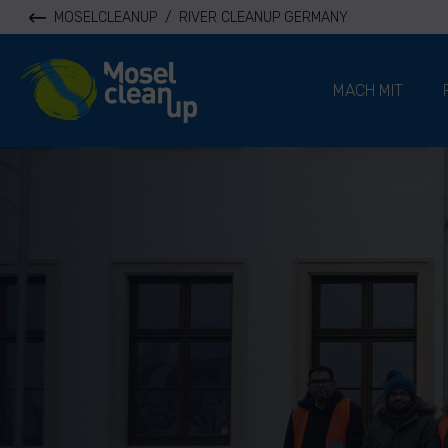
MOSELCLEANUP
/
RIVER CLEANUP GERMANY
River Cleanup
MACH MIT