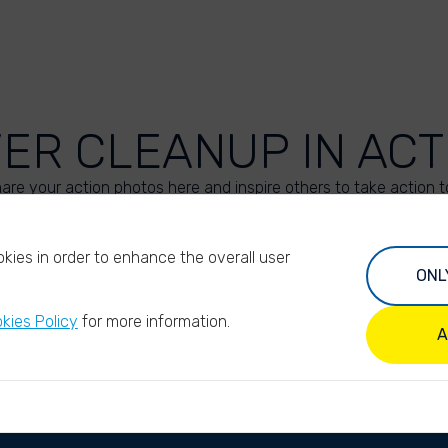
VER CLEANUP IN ACT
are your action photos here and inspire others to take action t
UPLOAD YOUR PHOTOS
kies in order to enhance the overall user
ONL
kies Policy
for more information.
A