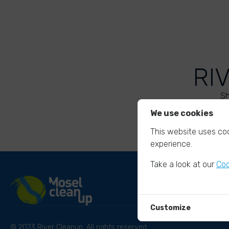
RI
Sh
We use cookies
This website uses coo
experience.
Take a look at our
Coo
Customize
© 2023 River Cleanup. All rights reserved.