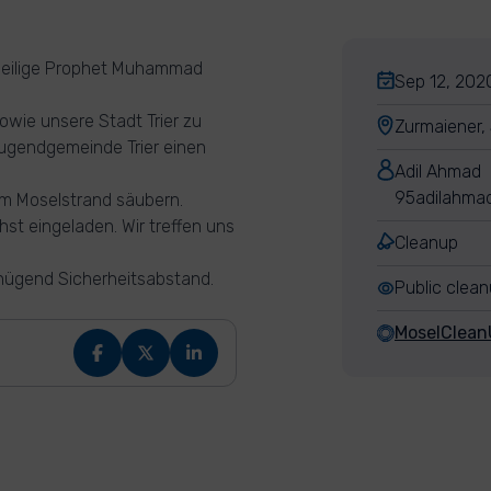
r heilige Prophet Muhammad
Sep 12, 202
wie unsere Stadt Trier zu
Zurmaiener,
ugendgemeinde Trier einen
Adil Ahmad
95adilahma
um Moselstrand säubern.
hst eingeladen. Wir treffen uns
Cleanup
enügend Sicherheitsabstand.
Public clea
MoselClean