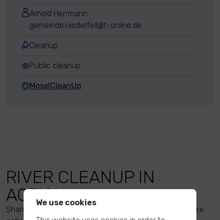
Arnold Herrmann
gemeinde.niederfell@t-online.de
Cleanup
Public cleanup
MoselCleanUp
RIVER CLEANUP IN
ACTION
We use cookies
Share your action photos here and inspire others to take