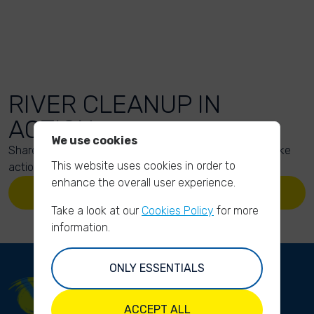
RIVER CLEANUP IN
ACTION
We use cookies
Share your action photos here and inspire others to take
This website uses cookies in order to
action too!
enhance the overall user experience.
UPLOAD YOUR PHOTOS
Take a look at our
Cookies Policy
for more
information.
ONLY ESSENTIALS
ACCEPT ALL